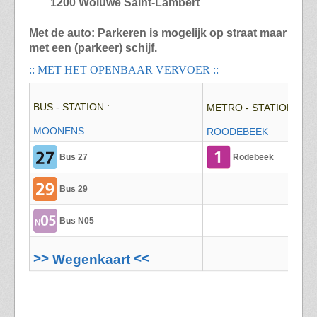
1200 Woluwe Saint-Lambert
Met de auto: Parkeren is mogelijk op straat maar
met een (parkeer) schijf
.
:: MET HET OPENBAAR VERVOER ::
BUS - STATION :
METRO - STATION :
MOONENS
ROODEBEEK
Bus 27
Rodebeek
Bus 29
Bus N05
>>
<<
Wegenkaart