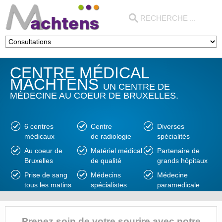
CENTRE MÉDICAL
MACHTENS
UN CENTRE DE
MÉDECINE AU COEUR DE BRUXELLES.
6 centres
Centre
Diverses
médicaux
de radiologie
spécialités
Au coeur de
Matériel médical
Partenaire de
Bruxelles
de qualité
grands hôpitaux
Prise de sang
Médecins
Médecine
tous les matins
spécialistes
paramedicale
Prenez soin de votre sourire avec notre