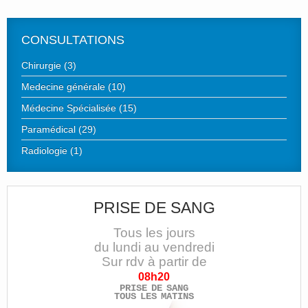
CONSULTATIONS
Chirurgie (3)
Medecine générale (10)
Médecine Spécialisée (15)
Paramédical (29)
Radiologie (1)
PRISE DE SANG
Tous les jours
du lundi au vendredi
Sur rdv à partir de
08h20
PRISE DE SANG
TOUS LES MATINS