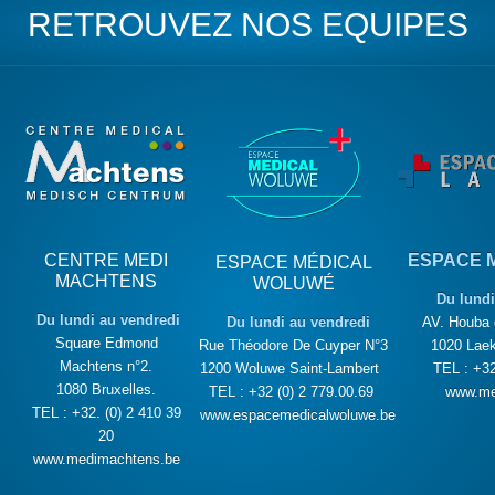
RETROUVEZ NOS EQUIPES
CENTRE MEDI
ESPACE 
ESPACE MÉDICAL
MACHTENS
WOLUWÉ
Du lundi
Du lundi au vendredi
Du lundi au vendredi
AV. Houba 
Square Edmond
Rue Théodore De Cuyper N°3
1020 Laek
Machtens n°2.
1200 Woluwe Saint-Lambert
TEL : +32
1080 Bruxelles.
TEL : +32 (0) 2 779.00.69
www.me
TEL : +32. (0) 2 410 39
www.espacemedicalwoluwe.be
20
www.medimachtens.be