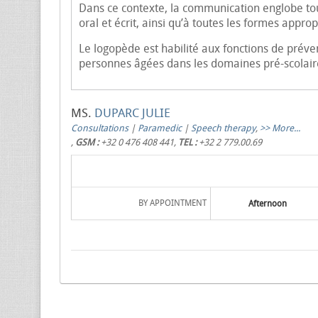
Dans ce contexte, la communication englobe tou
oral et écrit, ainsi qu’à toutes les formes app
Le logopède est habilité aux fonctions de préven
personnes âgées dans les domaines pré-scolaire,
MS.
DUPARC JULIE
Consultations
|
Paramedic
|
Speech therapy
,
>> More...
,
GSM :
+32 0 476 408 441,
TEL :
+32 2 779.00.69
BY APPOINTMENT
Afternoon