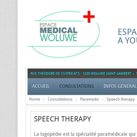
ESP
A YO
RUE THÉODORE DE CUYPER N°3 - 1200 WOLUWE SAINT-LAMBERT - TÉL
ACCUEIL
CONSULTATIONS
INFOS GÉNÉRAL
Home
Consultations
Paramedic
Speech therapy
SPEECH THERAPY
La logopédie est la spécialité paramédicale qui