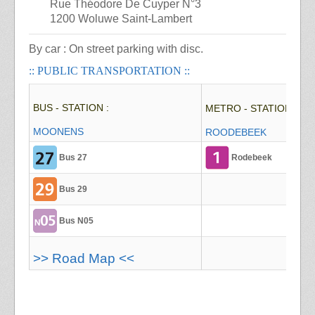
Rue Théodore De Cuyper N°3
1200 Woluwe Saint-Lambert
By car : On street parking with disc
.
:: PUBLIC TRANSPORTATION ::
BUS - STATION :
METRO - STATION :
MOONENS
ROODEBEEK
Bus 27
Rodebeek
Bus 29
Bus N05
>> Road Map <<