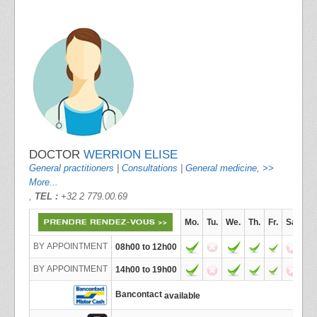
DOCTOR
WERRION ELISE
General practitioners
|
Consultations
|
General medicine
,
>>
More...
,
TEL :
+32 2 779.00.69
Mo.
Tu.
We.
Th.
Fr.
Sa.
BY APPOINTMENT
08h00 to 12h00
BY APPOINTMENT
14h00 to 19h00
Bancontact
available