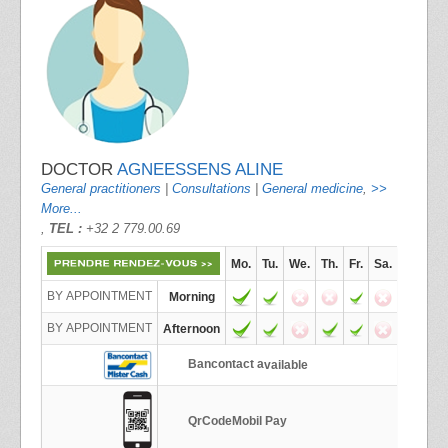
DOCTOR
AGNEESSENS ALINE
General practitioners
|
Consultations
|
General medicine
,
>>
More...
,
TEL :
+32 2 779.00.69
Mo.
Tu.
We.
Th.
Fr.
Sa.
BY APPOINTMENT
Morning
BY APPOINTMENT
Afternoon
Bancontact a
vailable
QrCodeMobil Pay