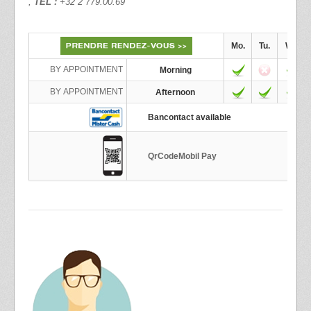
,
TEL :
+32 2 779.00.69
Mo.
Tu.
We.
BY APPOINTMENT
Morning
BY APPOINTMENT
Afternoon
Bancontact available
QrCodeMobil Pay