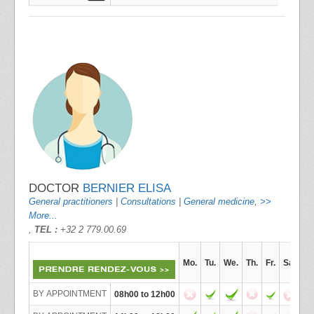
DOCTOR
BERNIER ELISA
General practitioners
|
Consultations
|
General medicine
,
>>
More...
,
TEL :
+32 2 779.00.69
Mo.
Tu.
We.
Th.
Fr.
Sa.
BY APPOINTMENT
08h00 to 12h00