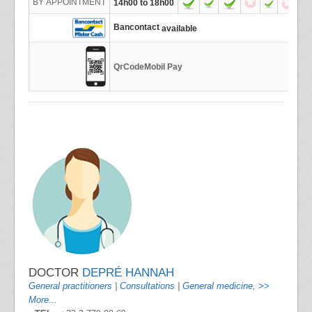
BY APPOINTMENT
14h00 to 18h00
Bancontact
available
QrCodeMobil Pay
DOCTOR
DEPRÉ HANNAH
General practitioners
|
Consultations
|
General medicine
,
>>
More...