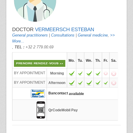
DOCTOR
VERMEERSCH ESTEBAN
General practitioners
|
Consultations
|
General medicine
,
>>
More...
,
TEL :
+32 2 779.00.69
Mo.
Tu.
We.
Th.
Fr.
Sa.
BY APPOINTMENT
Morning
BY APPOINTMENT
Afternoon
Bancontact
available
QrCodeMobil Pay