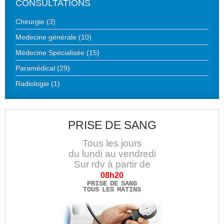
CONSULTATIONS
Chirurgie (3)
Medecine générale (10)
Médecine Spécialisée (15)
Paramédical (29)
Radiologie (1)
PRISE DE SANG
Tous les jours
du lundi au vendredi
Sur rdv à partir de
08h20
PRISE DE SANG
TOUS LES MATINS