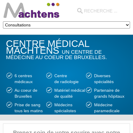
CENTRE MÉDICAL
MACHTENS
UN CENTRE DE
MÉDECINE AU COEUR DE BRUXELLES.
6 centres
Centre
Diverses
médicaux
de radiologie
spécialités
Au coeur de
Matériel médical
Partenaire de
Bruxelles
de qualité
grands hôpitaux
Prise de sang
Médecins
Médecine
tous les matins
spécialistes
paramedicale
Prenez soin de votre sourire avec notre