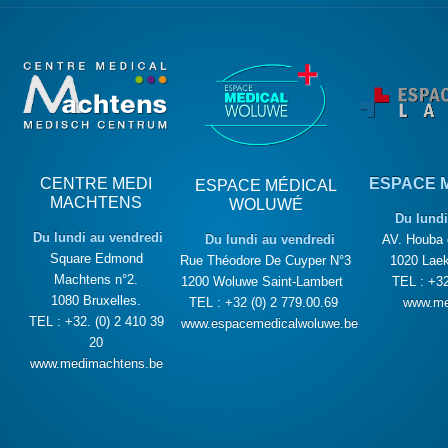
CENTRE MEDI
ESPACE 
ESPACE MÉDICAL
MACHTENS
WOLUWÉ
Du lundi
Du lundi au vendredi
Du lundi au vendredi
AV. Houba 
Square Edmond
Rue Théodore De Cuyper N°3
1020 Laek
Machtens n°2.
1200 Woluwe Saint-Lambert
TEL : +32
1080 Bruxelles.
TEL : +32 (0) 2 779.00.69
www.me
TEL : +32. (0) 2 410 39
www.espacemedicalwoluwe.be
20
www.medimachtens.be