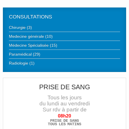
CONSULTATIONS
Chirurgie (3)
Medecine générale (10)
Médecine Spécialisée (15)
Paramédical (29)
Radiologie (1)
PRISE DE SANG
Tous les jours
du lundi au vendredi
Sur rdv à partir de
08h20
PRISE DE SANG
TOUS LES MATINS