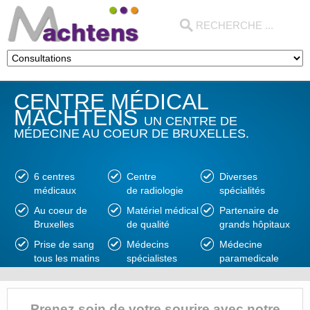
CENTRE MÉDICAL
MACHTENS
UN CENTRE DE
MÉDECINE AU COEUR DE BRUXELLES.
6 centres
Centre
Diverses
médicaux
de radiologie
spécialités
Au coeur de
Matériel médical
Partenaire de
Bruxelles
de qualité
grands hôpitaux
Prise de sang
Médecins
Médecine
tous les matins
spécialistes
paramedicale
Prenez soin de votre sourire avec notre