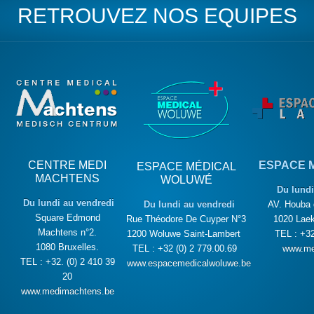
RETROUVEZ NOS EQUIPES
CENTRE MEDI
ESPACE 
ESPACE MÉDICAL
MACHTENS
WOLUWÉ
Du lundi
Du lundi au vendredi
Du lundi au vendredi
AV. Houba 
Square Edmond
Rue Théodore De Cuyper N°3
1020 Laek
Machtens n°2.
1200 Woluwe Saint-Lambert
TEL : +32
1080 Bruxelles.
TEL : +32 (0) 2 779.00.69
www.me
TEL : +32. (0) 2 410 39
www.espacemedicalwoluwe.be
20
www.medimachtens.be