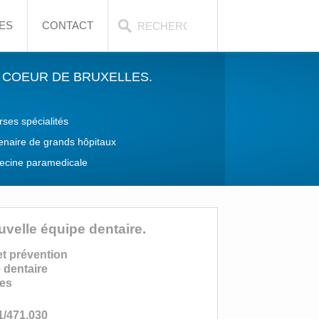
ES
CONTACT
 COEUR DE BRUXELLES.
rses spécialités
enaire de grands hôpitaux
cine paramedicale
uvelle équipe dentaire.
et prévention
 dentaire
tes
1/471.030