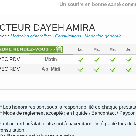
Un sourire en bonne santé comme
CTEUR DAYEH AMIRA
ries :
Medecins généraliste
|
Consultations
|
Medecine générale
Lu.
Ma.
Me.
Je.
VEC RDV
Matin
VEC RDV
Ap. Midi
** Les honoraires sont sous la responsabilité de chaque prestata
** Mode de règlement accepté : en liquide / Bancontact / Paycon
Sauf accord préalable, ils sont à payer dans l'intégralité lors de l
consultation.