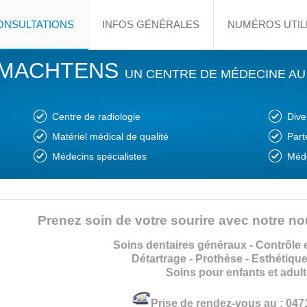
ONSULTATIONS
INFOS GÉNÉRALES
NUMÉROS UTIL
 MACHTENS
UN CENTRE DE MÉDECINE AU
Centre de radiologie
Dive
Matériel médical de qualité
Part
Médecins spécialistes
Méde
Prenez soin de votre sourire avec notre no
Soins dentaires généraux - Contrôle 
Détartrage - Prothèse - Esthétique
Soins pour enfants et adul
Prise de rendez-vous au : 047