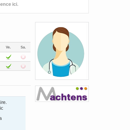
nce ici.
Ve.
Sa.
ire.
ic
a