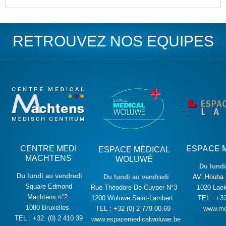
RETROUVEZ NOS EQUIPES
CENTRE MEDI
ESPACE 
ESPACE MÉDICAL
MACHTENS
WOLUWÉ
Du lundi
Du lundi au vendredi
Du lundi au vendredi
AV. Houba 
Square Edmond
Rue Théodore De Cuyper N°3
1020 Laek
Machtens n°2.
1200 Woluwe Saint-Lambert
TEL : +32
1080 Bruxelles.
TEL : +32 (0) 2 779.00.69
www.me
TEL : +32. (0) 2 410 39
www.espacemedicalwoluwe.be