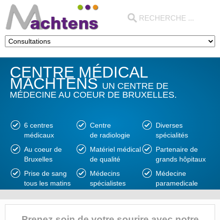
CENTRE MÉDICAL
MACHTENS
UN CENTRE DE
MÉDECINE AU COEUR DE BRUXELLES.
6 centres
Centre
Diverses
médicaux
de radiologie
spécialités
Au coeur de
Matériel médical
Partenaire de
Bruxelles
de qualité
grands hôpitaux
Prise de sang
Médecins
Médecine
tous les matins
spécialistes
paramedicale
Prenez soin de votre sourire avec notre