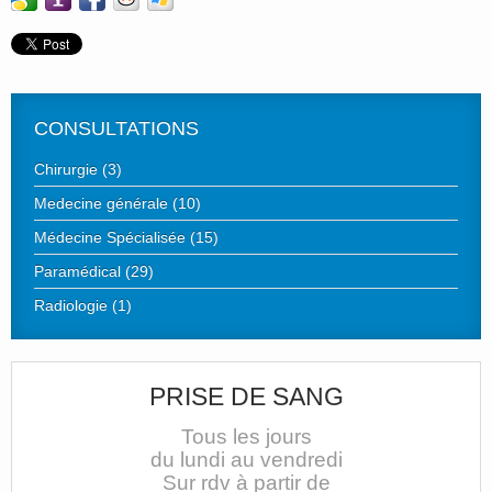
CONSULTATIONS
Chirurgie (3)
Medecine générale (10)
Médecine Spécialisée (15)
Paramédical (29)
Radiologie (1)
PRISE DE SANG
Tous les jours
du lundi au vendredi
Sur rdv à partir de