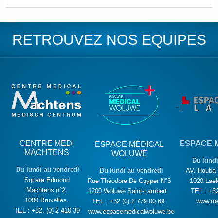
RETROUVEZ NOS EQUIPES
CENTRE MEDI
ESPACE 
ESPACE MÉDICAL
MACHTENS
WOLUWÉ
Du lundi
Du lundi au vendredi
Du lundi au vendredi
AV. Houba 
Square Edmond
Rue Théodore De Cuyper N°3
1020 Laek
Machtens n°2.
1200 Woluwe Saint-Lambert
TEL : +32
1080 Bruxelles.
TEL : +32 (0) 2 779.00.69
www.me
TEL : +32. (0) 2 410 39
www.espacemedicalwoluwe.be