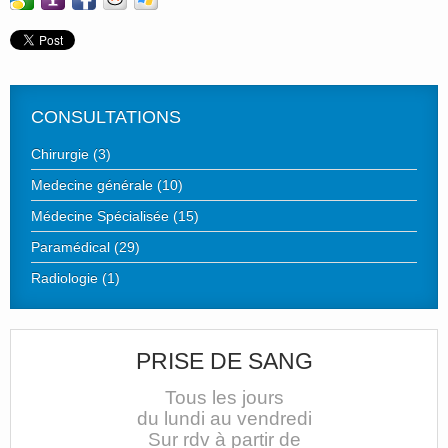
CONSULTATIONS
Chirurgie (3)
Medecine générale (10)
Médecine Spécialisée (15)
Paramédical (29)
Radiologie (1)
PRISE DE SANG
Tous les jours
du lundi au vendredi
Sur rdv à partir de