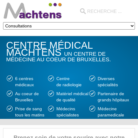
CENTRE MÉDICAL
MACHTENS
UN CENTRE DE
MÉDECINE AU COEUR DE BRUXELLES.
6 centres
Centre
Diverses
médicaux
de radiologie
spécialités
Au coeur de
Matériel médical
Partenaire de
Bruxelles
de qualité
grands hôpitaux
Prise de sang
Médecins
Médecine
tous les matins
spécialistes
paramedicale
Prenez soin de votre sourire avec notre