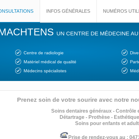
ONSULTATIONS
INFOS GÉNÉRALES
NUMÉROS UTIL
 MACHTENS
UN CENTRE DE MÉDECINE AU
Centre de radiologie
Dive
Matériel médical de qualité
Part
Médecins spécialistes
Méde
Prenez soin de votre sourire avec notre no
Soins dentaires généraux - Contrôle 
Détartrage - Prothèse - Esthétique
Soins pour enfants et adul
Prise de rendez-vous au : 047