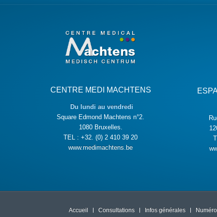
CENTRE MEDI MACHTENS
ESP
Du lundi au vendredi
Square Edmond Machtens n°2.
Ru
1080 Bruxelles.
12
TEL : +32. (0) 2 410 39 20
T
www.medimachtens.be
ww
Accueil
Consultations
Infos générales
Numéros