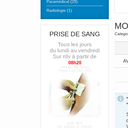
Paramédical (29)
Radiologie (1)
MO
PRISE DE SANG
Catego
Tous les jours
du lundi au vendredi
Sur rdv à partir de
A
08h20
PRISE DE SANG
TOUS LES MATINS
SUR RDV
DE 08h00 à 09h00