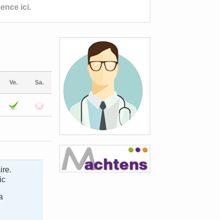
nce ici.
Ve.
Sa.
ire.
ic
a