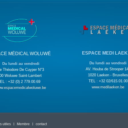
ESPACE MEDI LAE
ACE MÉDICAL WOLUWÉ
Du lundi au vendredi
Du lundi au vendredi
AV. Houba de Strooper 1
e Théodore De Cuyper N°3
1020 Laeken - Bruxelles
00 Woluwe Saint-Lambert
TEL : +32 02/615.01.00
EL : +32 (0) 2 779.00.69
www.medilaeken.be
w.espacemedicalwoluwe.be
 utiles
Membre
contact