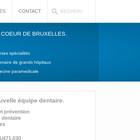
ES
CONTACT
 COEUR DE BRUXELLES.
rses spécialités
enaire de grands hôpitaux
cine paramedicale
uvelle équipe dentaire.
et prévention
 dentaire
tes
1/471.030