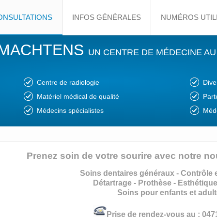
ONSULTATIONS
INFOS GÉNÉRALES
NUMÉROS UTIL
 MACHTENS
UN CENTRE DE MÉDECINE AU
Centre de radiologie
Dive
Matériel médical de qualité
Part
Médecins spécialistes
Méde
Prenez soin de votre sourire avec notre no
Soins dentaires généraux - Contrôle 
Détartrage - Prothèse - Esthétique
Soins pour enfants et adul
Prise de rendez-vous au : 047