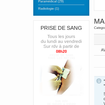
Paramédical (29)
Radiologie (1)
MA
PRISE DE SANG
Catego
Tous les jours
du lundi au vendredi
Sur rdv à partir de
A
08h20
PRISE DE SANG
TOUS LES MATINS
SUR RDV
DE 08h00 à 09h00