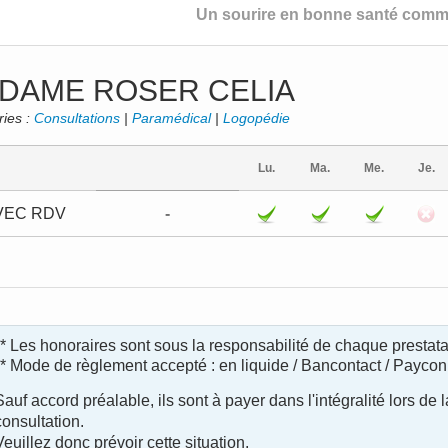
Un sourire en bonne santé comme
DAME ROSER CELIA
ries :
Consultations
|
Paramédical
|
Logopédie
Lu.
Ma.
Me.
Je.
VEC RDV
-
** Les honoraires sont sous la responsabilité de chaque prestata
** Mode de règlement accepté : en liquide / Bancontact / Paycon
Sauf accord préalable, ils sont à payer dans l'intégralité lors de l
consultation.
Veuillez donc prévoir cette situation.