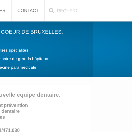
ES
CONTACT
 COEUR DE BRUXELLES.
rses spécialités
enaire de grands hôpitaux
cine paramedicale
uvelle équipe dentaire.
et prévention
 dentaire
tes
1/471.030