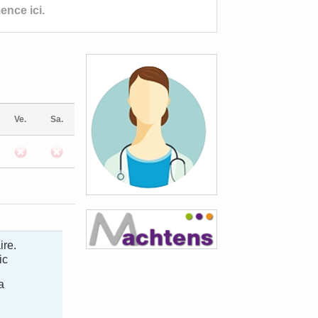
nce ici.
Ve.
Sa.
ire.
ic
a