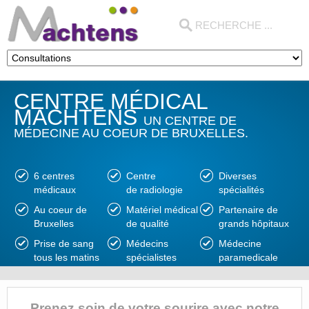
CENTRE MÉDICAL
MACHTENS
UN CENTRE DE
MÉDECINE AU COEUR DE BRUXELLES.
6 centres
Centre
Diverses
médicaux
de radiologie
spécialités
Au coeur de
Matériel médical
Partenaire de
Bruxelles
de qualité
grands hôpitaux
Prise de sang
Médecins
Médecine
tous les matins
spécialistes
paramedicale
Prenez soin de votre sourire avec notre