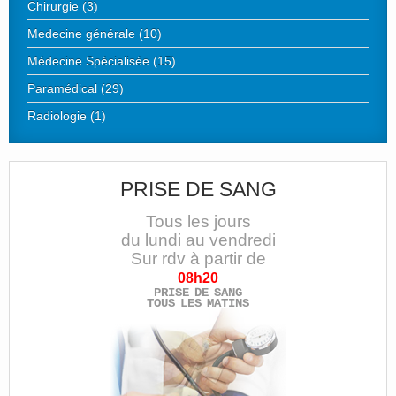
Chirurgie (3)
Medecine générale (10)
Médecine Spécialisée (15)
Paramédical (29)
Radiologie (1)
PRISE DE SANG
Tous les jours
du lundi au vendredi
Sur rdv à partir de
08h20
PRISE DE SANG
TOUS LES MATINS