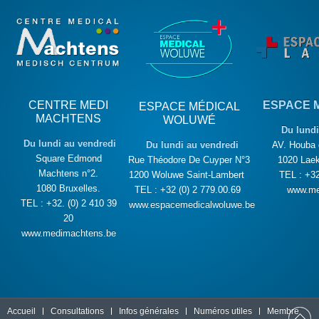
CENTRE MEDI
ESPACE 
ESPACE MÉDICAL
MACHTENS
WOLUWÉ
Du lundi
Du lundi au vendredi
Du lundi au vendredi
AV. Houba 
Square Edmond
Rue Théodore De Cuyper N°3
1020 Laek
Machtens n°2.
1200 Woluwe Saint-Lambert
TEL : +32
1080 Bruxelles.
TEL : +32 (0) 2 779.00.69
www.me
TEL : +32. (0) 2 410 39
www.espacemedicalwoluwe.be
20
www.medimachtens.be
Accueil
Consultations
Infos générales
Numéros utiles
Membre