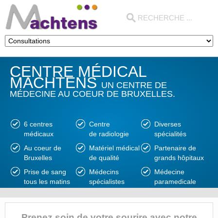
CENTRE MÉDICAL
MACHTENS
UN CENTRE DE
MÉDECINE AU COEUR DE BRUXELLES.
6 centres
Centre
Diverses
médicaux
de radiologie
spécialités
Au coeur de
Matériel médical
Partenaire de
Bruxelles
de qualité
grands hôpitaux
Prise de sang
Médecins
Médecine
tous les matins
spécialistes
paramedicale
Prenez soin de votre sourire avec notre