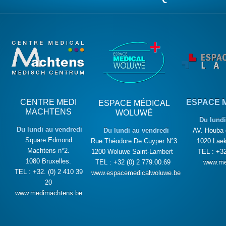
CENTRE MEDI
ESPACE 
ESPACE MÉDICAL
MACHTENS
WOLUWÉ
Du lundi
Du lundi au vendredi
Du lundi au vendredi
AV. Houba 
Square Edmond
Rue Théodore De Cuyper N°3
1020 Laek
Machtens n°2.
1200 Woluwe Saint-Lambert
TEL : +32
1080 Bruxelles.
TEL : +32 (0) 2 779.00.69
www.me
TEL : +32. (0) 2 410 39
www.espacemedicalwoluwe.be
20
www.medimachtens.be