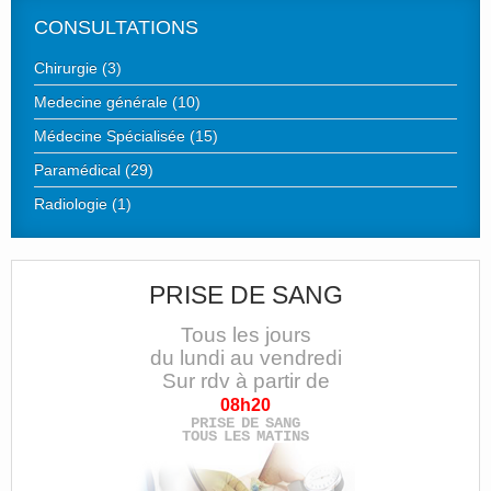
CONSULTATIONS
Chirurgie (3)
Medecine générale (10)
Médecine Spécialisée (15)
Paramédical (29)
Radiologie (1)
PRISE DE SANG
Tous les jours
du lundi au vendredi
Sur rdv à partir de
08h20
PRISE DE SANG
TOUS LES MATINS